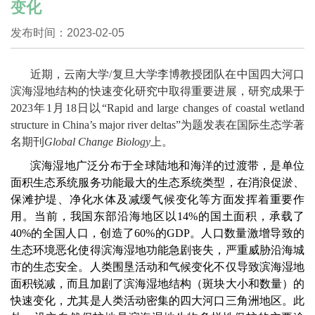
变化
发布时间：2023-02-05
近期，云南大学
/
复旦大学李博教授团队在中国四大河口
滨海湿地结构的快速变化研究中取得重要进展，研究成果于
2023
年
1
月
18
日以“
Rapid and large changes of coastal wetland
structure in China’s major river deltas”
为题发表在国际生态学著
名期刊
Global Change Biology
上。
滨海湿地广泛分布于全球陆地和海洋的过渡带，是单位
面积生态系统服务功能最大的生态系统类型，在消浪促淤、
保滩护堤、净化水体及减缓气候变化等方面发挥着重要作
用。当前，我国东部沿海地区以
14%
的国土面积，承载了
40%
的全国人口，创造了
60%
的
GDP
。人口数量激增导致的
生态环境恶化使得滨海湿地功能急剧丧失，严重威胁沿海城
市的生态安全。人类围垦活动和气候变化不仅导致滨海湿地
面积锐减，而且加剧了滨海湿地结构（斑块大小和数量）的
快速变化，尤其是人类活动密集的四大河口三角洲地区。此